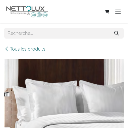
Se rendre au contenu
Tous les produits